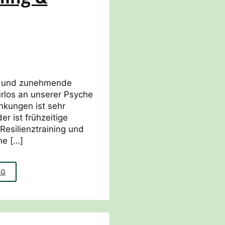
ng und zunehmende
purlos an unserer Psyche
nkungen ist sehr
r ist frühzeitige
Resilienztraining und
ne […]
PRÄVENTION
NG
PSYCHE:
RESILIENZTRAINING
&
STRESSMANAGEMENT