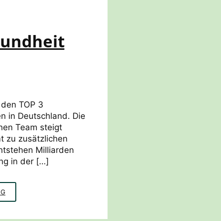
sundheit
 den TOP 3
n in Deutschland. Die
nen Team steigt
 zu zusätzlichen
tstehen Milliarden
ng in der […]
ERSTHELFERKURSE
NG
FÜR
PSYCHISCHE
GESUNDHEIT