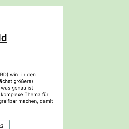
ld
SRD) wird in den
chst größere)
 was genau ist
s komplexe Thema für
greifbar machen, damit
GLOBAL
NG