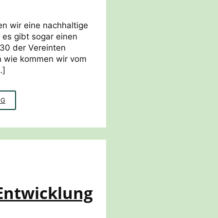
n wir eine nachhaltige
 es gibt sogar einen
030 der Vereinten
h wie kommen wir vom
…]
ZUKUNFTSKOMPETENZEN
NG
MIT
IDGS
FÖRDERN
 Entwicklung