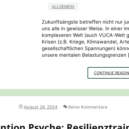
ALLGEMEIN
Zukunftsängste betreffen nicht nur 
uns alle in gewisser Weise. In einer 
komplexeren Welt (auch VUCA-Welt ge
Krisen (z.B. Kriege, Klimawandel, Ar
gesellschaftlichen Spannungen) könne
unsere mentalen Belastungsgrenzen 
CONTINUE READI
August 26, 2024
Keine Kommentare
ntion Psyche: Resilienztrai