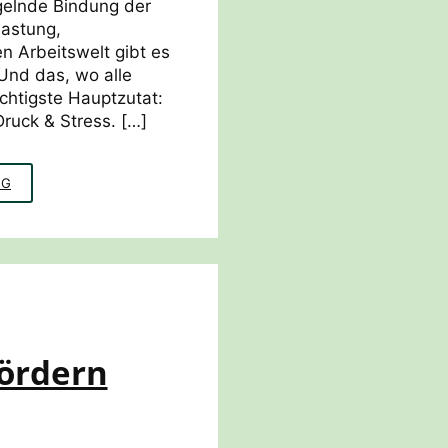
gelnde Bindung der
lastung,
n Arbeitswelt gibt es
Und das, wo alle
chtigste Hauptzutat:
Druck & Stress. […]
POWERPOTENTIAL
NG
SPIEL
ördern