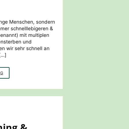
junge Menschen, sondern
immer schnelllebigeren &
nannt) mit multiplen
tensterben und
n wir sehr schnell an
[…]
RESILIENZ
NG
MIT
BILDUNG
FÜR
NACHHALTIGE
ENTWICKLUNG
ning &