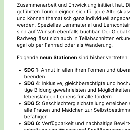
Zusammenarbeit und Entwicklung initiiert hat. D
geführten Touren eignen sich für jede Altersklas
und können thematisch ganz individuell angepa
werden. Spezielles Lernmaterial und Lerncontai
sind auf Wunsch ebenfalls buchbar. Der Global 
Radweg lässt sich auch in Teilabschnitten erkun
egal ob per Fahrrad oder als Wanderung.
Folgende
neun Stationen
sind bisher vertreten:
SDG 1
: Armut in allen ihren For­men und über­a
been­den
SDG 4
: Inklu­sive, gleich­be­rech­tigte und hoch
tige Bil­dung ge­währ­leis­ten und Mög­lich­kei­ten
lebens­lan­gen Ler­nens für alle för­dern
SDG 5
: Geschlech­ter­gleich­stel­lung errei­chen
alle Frauen und Mäd­chen zur Selbst­be­stim­
befä­hi­gen
SDG 6
: Ver­füg­bar­keit und nach­hal­tige Bewirt