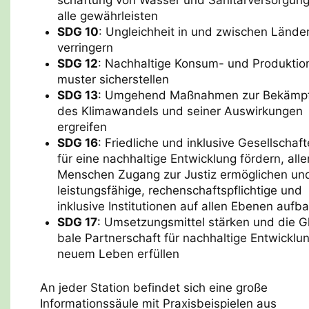
schaf­tung von Was­ser und Sani­tä­r­ver­sor­gung
alle gewähr­leis­ten
SDG 10
: Ungleich­heit in und zwi­schen Län­de
ver­rin­gern
SDG 12
: Nach­hal­tige Kon­sum- und Pro­duk­ti­o
mus­ter sicher­stel­len
SDG 13
: Umge­hend Maß­nah­men zur Bekämp­
des Kli­ma­wan­dels und sei­ner Aus­wir­kun­gen
ergrei­fen
SDG 16
: Fried­li­che und inklu­sive Gesell­schaf­
für eine nach­hal­tige Ent­wick­lung för­dern, alle
Menschen Zugang zur Justiz ermöglichen un
leistungsfähige, rechenschaftspflichtige und
inklusive Institutionen auf allen Ebenen aufb
SDG 17
: Umset­zungs­mit­tel stär­ken und die G
bale Part­ner­schaft für nach­hal­tige Ent­wick­lu
neuem Leben erfül­len
An jeder Station befindet sich eine große
Informationssäule mit Praxisbeispielen aus