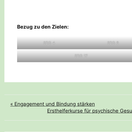
Bezug zu den Zielen:
SDG 4
SDG 8
SDG 17
Beitragsnavigation
« Engagement und Bindung stärken
Ersthelferkurse für psychische Ges