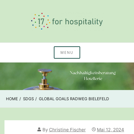
Skip
to
content
Nachhaltigkeitswissen & Beratung Hotellerie
17 for hospitality
MENU
HOME
SDGS
GLOBAL GOALS RADWEG BIELEFELD
By
Christine Fischer
Mai 12, 2024