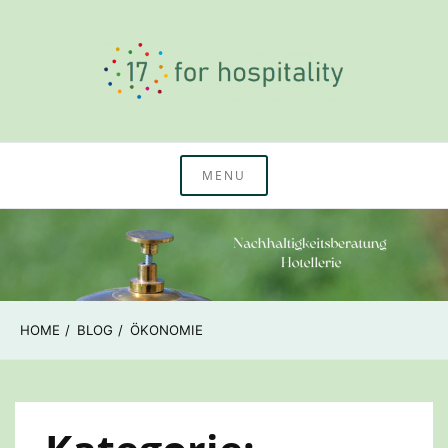
Skip
to
content
Nachhaltigkeitswissen & Beratung Hotellerie
17 for hospitality
MENU
HOME
BLOG
ÖKONOMIE