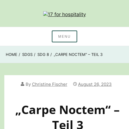
Skip
to
content
Nachhaltigkeitswissen & Beratung Hotellerie
17 for hospitality
MENU
HOME
SDGS
SDG 8
„CARPE NOCTEM“ – TEIL 3
By
Christine Fischer
August 26, 2023
„Carpe Noctem“ –
Teil 3