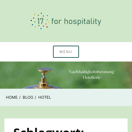
Skip
to
content
Nachhaltigkeitswissen & Beratung Hotellerie
17 for hospitality
MENU
HOME
BLOG
HOTEL