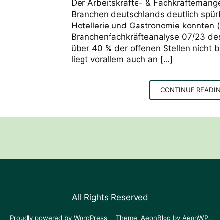
Der Arbeitskräfte- & Fachkräftemangel 
Branchen deutschlands deutlich spürba
Hotellerie und Gastronomie konnten (
Branchenfachkräfteanalyse 07/23 des
über 40 % der offenen Stellen nicht 
liegt vorallem auch an […]
CONTINUE READI
All Rights Reserved
Proudly powered by WordPress
Theme: AeonBlog by
AeonWP
.