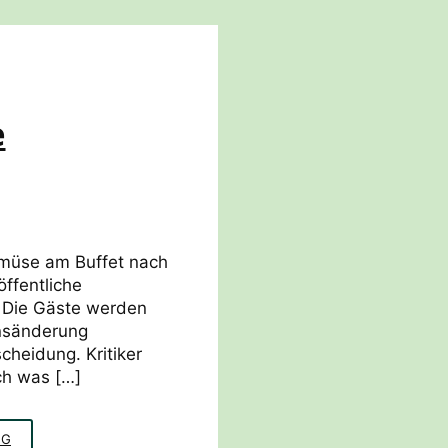
WIE?
e
müse am Buffet nach
öffentliche
. Die Gäste werden
ensänderung
cheidung. Kritiker
ch was […]
NUDGING
NG