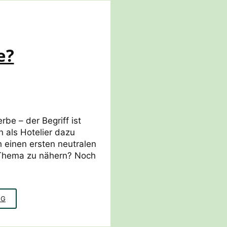
e?
be – der Begriff ist
 als Hotelier dazu
 einen ersten neutralen
 Thema zu nähern? Noch
EINFACH
NG
EINSTEIGEN
–
ABER