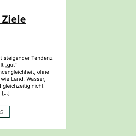
 Ziele
t steigender Tendenz
t „gut“
cengleichheit, ohne
wie Land, Wasser,
 gleichzeitig nicht
 […]
NACHHALTIGE
NG
ENTWICKLUNG:
DIE
17
ZIELE