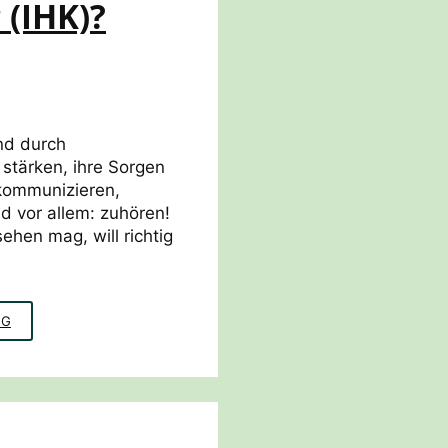
 (IHK)?
nd durch
stärken, ihre Sorgen
kommunizieren,
d vor allem: zuhören!
ehen mag, will richtig
WAS
NG
KANN
EIN
SUSTAINABLE
MENTOR
(IHK)?