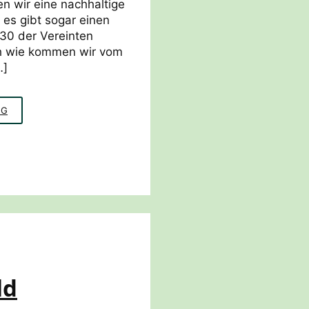
n wir eine nachhaltige
 es gibt sogar einen
030 der Vereinten
h wie kommen wir vom
…]
ZUKUNFTSKOMPETENZEN
NG
MIT
IDGS
FÖRDERN
ld