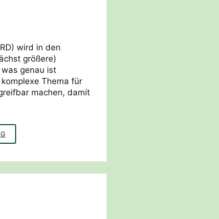
SRD) wird in den
chst größere)
 was genau ist
s komplexe Thema für
greifbar machen, damit
GLOBAL
NG
GOALS
RADWEG
BIELEFELD