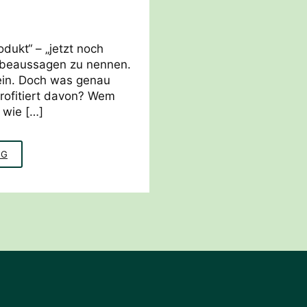
odukt“ – „jetzt noch
erbeaussagen zu nennen.
 ein. Doch was genau
rofitiert davon? Wem
 wie […]
GREENWASHING
NG
–
EIN
ÜBERBLICK