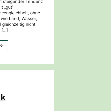
t steigender Tendenz
t „gut“
cengleichheit, ohne
wie Land, Wasser,
 gleichzeitig nicht
 […]
NACHHALTIGE
NG
ENTWICKLUNG:
DIE
17
ZIELE
ck