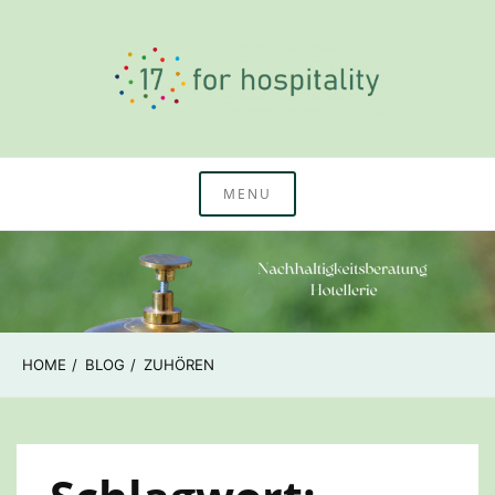
Skip
to
content
Nachhaltigkeitswissen & Beratung Hotellerie
17 for hospitality
MENU
HOME
BLOG
ZUHÖREN