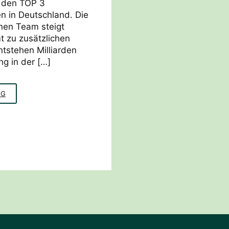
 den TOP 3
n in Deutschland. Die
nen Team steigt
 zu zusätzlichen
tstehen Milliarden
ng in der […]
ERSTHELFERKURSE
NG
FÜR
PSYCHISCHE
GESUNDHEIT