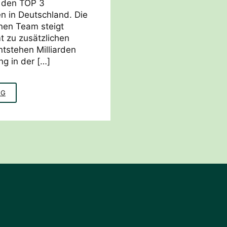
 den TOP 3
n in Deutschland. Die
nen Team steigt
 zu zusätzlichen
tstehen Milliarden
ng in der […]
ERSTHELFERKURSE
NG
FÜR
PSYCHISCHE
GESUNDHEIT