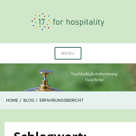
Skip
to
content
Nachhaltigkeitswissen & Beratung Hotellerie
17 for hospitality
MENU
HOME
BLOG
ERFAHRUNGSBERICHT