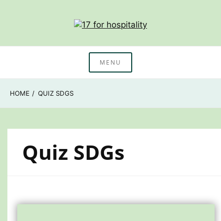
Skip
to
content
Nachhaltigkeitswissen & Beratung Hotellerie
17 for hospitality
MENU
HOME
QUIZ SDGS
Quiz SDGs