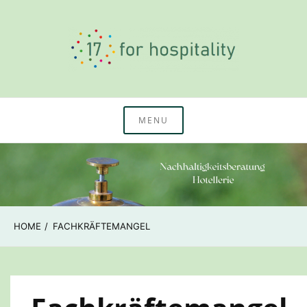
Skip
to
content
Nachhaltigkeitswissen & Beratung Hotellerie
17 for hospitality
MENU
HOME
FACHKRÄFTEMANGEL