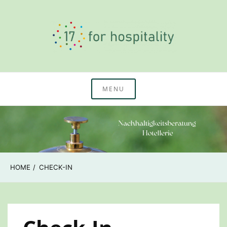
Skip
to
content
Nachhaltigkeitswissen & Beratung Hotellerie
17 for hospitality
MENU
HOME
CHECK-IN