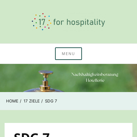
Skip
to
content
Nachhaltigkeitswissen & Beratung Hotellerie
17 for hospitality
MENU
HOME
17 ZIELE
SDG 7